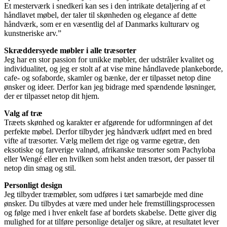
Et mesterværk i snedkeri kan ses i den intrikate detaljering af et
håndlavet møbel, der taler til skønheden og elegance af dette
håndværk, som er en væsentlig del af Danmarks kulturarv og
kunstneriske arv.”
Skræddersyede møbler i alle træsorter
Jeg har en stor passion for unikke møbler, der udstråler kvalitet og
individualitet, og jeg er stolt af at vise mine håndlavede plankeborde,
cafe- og sofaborde, skamler og bænke, der er tilpasset netop dine
ønsker og ideer. Derfor kan jeg bidrage med spændende løsninger,
der er tilpasset netop dit hjem.
Valg af træ
Træets skønhed og karakter er afgørende for udformningen af det
perfekte møbel. Derfor tilbyder jeg håndværk udført med en bred
vifte af træsorter. Vælg mellem det rige og varme egetræ, den
eksotiske og farverige valnød, afrikanske træsorter som Pachyloba
eller Wengé eller en hvilken som helst anden træsort, der passer til
netop din smag og stil.
Personligt design
Jeg tilbyder træmøbler, som udføres i tæt samarbejde med dine
ønsker. Du tilbydes at være med under hele fremstillingsprocessen
og følge med i hver enkelt fase af bordets skabelse. Dette giver dig
mulighed for at tilføre personlige detaljer og sikre, at resultatet lever