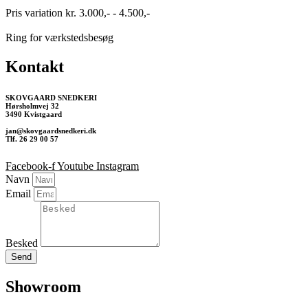
Pris variation kr. 3.000,- - 4.500,-
Ring for værkstedsbesøg
Kontakt
SKOVGAARD SNEDKERI
Hørsholmvej 32
3490 Kvistgaard
jan@skovgaardsnedkeri.dk
Tlf. 26 29 00 57
Facebook-f
Youtube
Instagram
Navn
Email
Besked
Send
Showroom